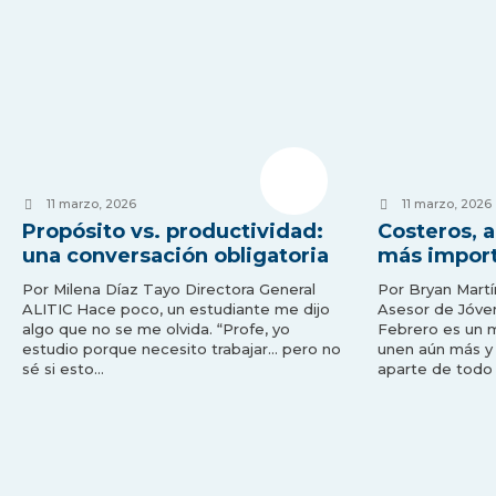
11 marzo, 2026
11 marzo, 2026
Propósito vs. productividad:
Costeros, al
una conversación obligatoria
más import
Por Milena Díaz Tayo Directora General
Por Bryan Mart
ALITIC Hace poco, un estudiante me dijo
Asesor de Jóve
algo que no se me olvida. “Profe, yo
Febrero es un 
estudio porque necesito trabajar… pero no
unen aún más y
sé si esto…
aparte de todo