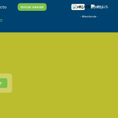
ES
EN
cto
Iniciar sesión
- Miembro de -
o
r