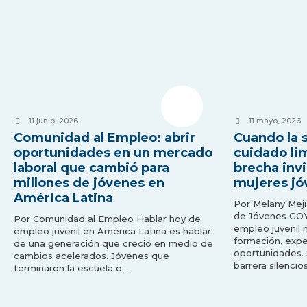
11 junio, 2026
11 mayo, 2026
Comunidad al Empleo: abrir
Cuando la 
oportunidades en un mercado
cuidado lim
laboral que cambió para
brecha invi
millones de jóvenes en
mujeres jó
América Latina
Por Melany Mejí
de Jóvenes GOY
Por Comunidad al Empleo Hablar hoy de
empleo juvenil
empleo juvenil en América Latina es hablar
formación, expe
de una generación que creció en medio de
oportunidades.
cambios acelerados. Jóvenes que
barrera silencio
terminaron la escuela o…