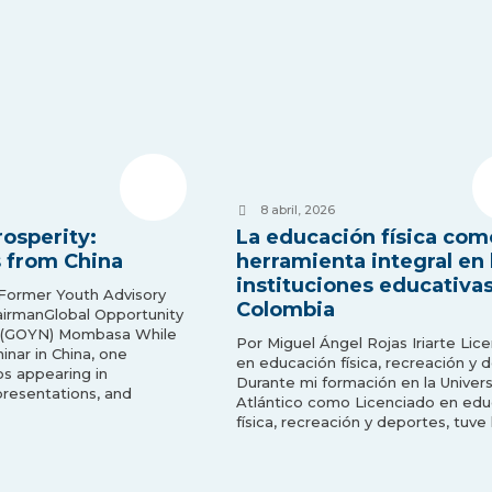
8 abril, 2026
rosperity:
La educación física com
s from China
herramienta integral en 
instituciones educativa
 Former Youth Advisory
Colombia
airmanGlobal Opportunity
 (GOYN) Mombasa While
Por Miguel Ángel Rojas Iriarte Lic
inar in China, one
en educación física, recreación y 
s appearing in
Durante mi formación en la Univer
presentations, and
Atlántico como Licenciado en edu
física, recreación y deportes, tuve 