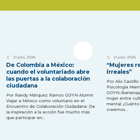
21 julio, 2026
21 julio, 2026
De Colombia a México:
“Mujeres r
cuando el voluntariado abre
irreales”
las puertas a la colaboración
Por Alix Castill
ciudadana
Psicología Mie
GOYN-Barranqui
Por Randy Márquez Ramos GOYN Alumni
mujer entre cult
Viajar a México como voluntario en el
mental ¿Cuánto
Encuentro de Colaboración Ciudadana: De
creemos…
la inspiración a la acción fue mucho más
que participar en…