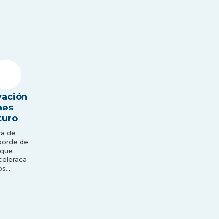
vación
nes
turo
ra de
 borde de
 que
acelerada
os…