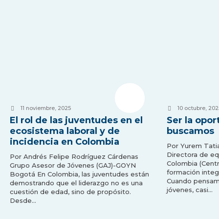
11 noviembre, 2025
10 octubre, 202
El rol de las juventudes en el
Ser la opo
ecosistema laboral y de
buscamos
incidencia en Colombia
Por Yurem Tati
Directora de eq
Por Andrés Felipe Rodríguez Cárdenas
Colombia (Centr
Grupo Asesor de Jóvenes (GAJ)-GOYN
formación integr
Bogotá En Colombia, las juventudes están
Cuando pensam
demostrando que el liderazgo no es una
jóvenes, casi…
cuestión de edad, sino de propósito.
Desde…