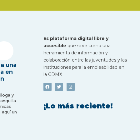
Es plataforma digital libre y
accesible
que sirve como una
herramienta de información y
colaboración entre las juventudes y las
ia una
instituciones para la empleabilidad en
ca en
la CDMX
en
óloga y
nquilla
¡Lo más reciente!
micas
 aquí un