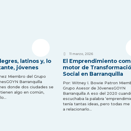
11 marzo, 2026
egres, latinos y, lo
El Emprendimiento com
ante, jóvenes
motor de Transformaci
Social en Barranquilla
ínez Miembro del Grupo
nesGOYN Barranquilla
Por: Witney I. Bowie Patron Miem
mes donde dos ciudades se
Grupo Asesor de JóvenesGOYN
 tienen algo en común,
Barranquilla A eso del 2020 cuand
 lo…
escuchaba la palabra ‘emprendimie
tenía tantas ideas, pero todas me
a relacionarlo…