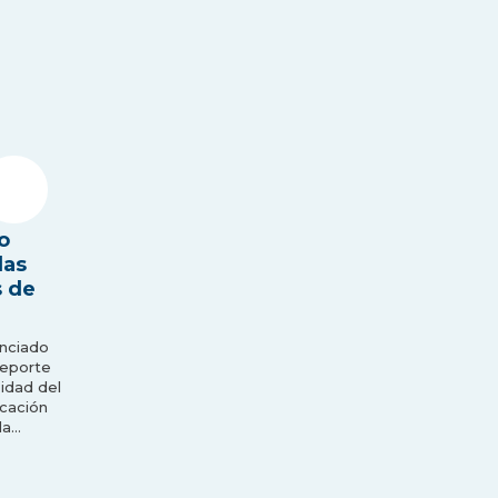
o
las
s de
enciado
deporte
sidad del
cación
la…