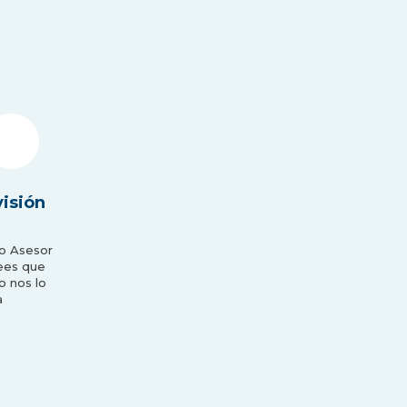
visión
po Asesor
ees que
o nos lo
a