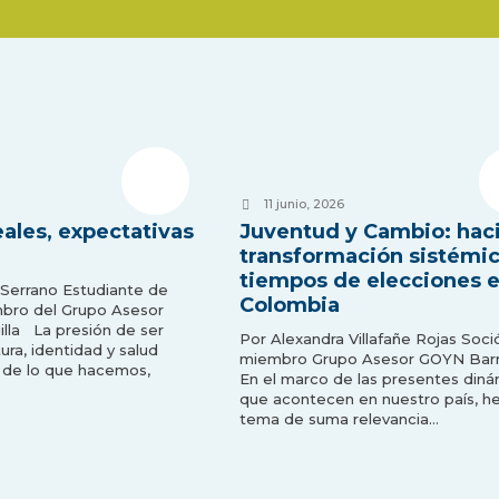
11 junio, 2026
eales, expectativas
Juventud y Cambio: hac
transformación sistémi
tiempos de elecciones 
o Serrano Estudiante de
Colombia
mbro del Grupo Asesor
lla La presión de ser
Por Alexandra Villafañe Rojas Soci
ura, identidad y salud
miembro Grupo Asesor GOYN Barra
 de lo que hacemos,
En el marco de las presentes diná
que acontecen en nuestro país, he
tema de suma relevancia…