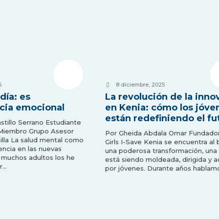
6
8 diciembre, 2025
día: es
La revolución de la inno
cia emocional
en Kenia: cómo los jóve
están redefiniendo el fu
Castillo Serrano Estudiante
yMiembro Grupo Asesor
Por Gheida Abdala Omar Fundado
lla La salud mental como
Girls I-Save Kenia se encuentra al
encia en las nuevas
una poderosa transformación, una
 muchos adultos los he
está siendo moldeada, dirigida y 
r…
por jóvenes. Durante años hablam