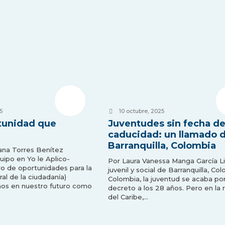
5
10 octubre, 2025
rtunidad que
Juventudes sin fecha d
caducidad: un llamado 
Barranquilla, Colombia
ana Torres Benítez
uipo en Yo le Aplico-
Por Laura Vanessa Manga García L
o de oportunidades para la
juvenil y social de Barranquilla, Co
al de la ciudadanía)
Colombia, la juventud se acaba po
os en nuestro futuro como
decreto a los 28 años. Pero en la 
del Caribe,…