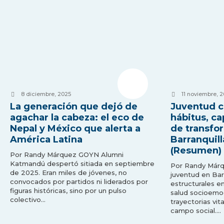
8 diciembre, 2025
11 noviembre, 
La generación que dejó de
Juventud c
agachar la cabeza: el eco de
hábitus, ca
Nepal y México que alerta a
de transfo
América Latina
Barranquil
(Resumen)
Por Randy Márquez GOYN Alumni
Katmandú despertó sitiada en septiembre
Por Randy Már
de 2025. Eran miles de jóvenes, no
juventud en Bar
convocados por partidos ni liderados por
estructurales e
figuras históricas, sino por un pulso
salud socioemoc
colectivo…
trayectorias vit
campo social….