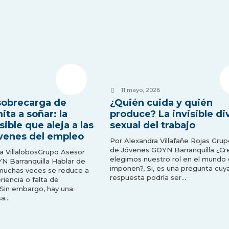
11 mayo, 2026
sobrecarga de
¿Quién cuida y quién
ita a soñar: la
produce? La invisible di
sible que aleja a las
sexual del trabajo
venes del empleo
Por Alexandra Villafañe Rojas Gru
de Jóvenes GOYN Barranquilla ¿Cr
a VillalobosGrupo Asesor
elegimos nuestro rol en el mundo 
N Barranquilla Hablar de
imponen?, Si, es una pregunta cuy
 muchas veces se reduce a
respuesta podría ser…
riencia o falta de
 Sin embargo, hay una
sa…