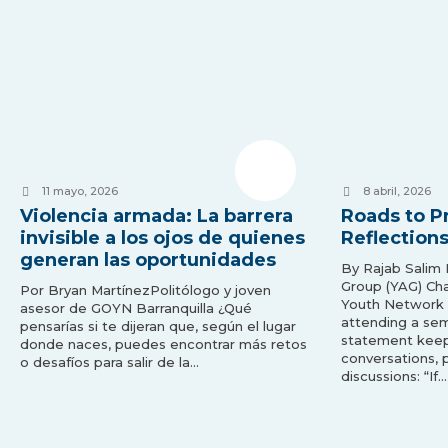
11 mayo, 2026
8 abril, 2026
Violencia armada: La barrera
Roads to P
invisible a los ojos de quienes
Reflection
generan las oportunidades
By Rajab Salim
Group (YAG) Ch
Por Bryan MartínezPolitólogo y joven
Youth Network
asesor de GOYN Barranquilla ¿Qué
attending a sem
pensarías si te dijeran que, según el lugar
statement keep
donde naces, puedes encontrar más retos
conversations, 
o desafíos para salir de la…
discussions: “If…