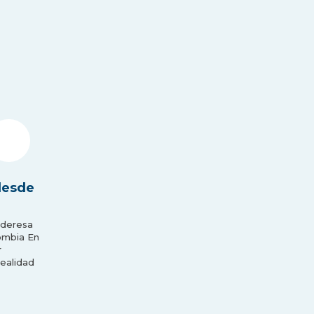
e
desde
ideresa
lombia En
r
realidad