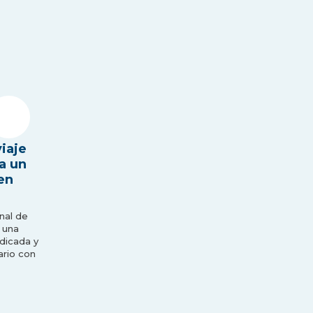
viaje
a un
en
nal de
 una
edicada y
ario con