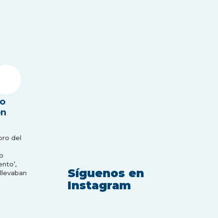
o
ón
bro del
o
nto’,
Síguenos en
 llevaban
Instagram