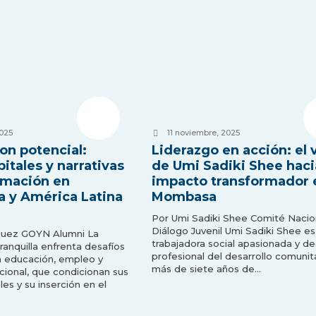
2025
11 noviembre, 2025
on potencial:
Liderazgo en acción: el 
pitales y narrativas
de Umi Sadiki Shee haci
rmación en
impacto transformador 
la y América Latina
Mombasa
Por Umi Sadiki Shee Comité Nacio
Diálogo Juvenil Umi Sadiki Shee es
quez GOYN Alumni La
trabajadora social apasionada y d
ranquilla enfrenta desafíos
profesional del desarrollo comunit
n educación, empleo y
más de siete años de…
ional, que condicionan sus
ales y su inserción en el