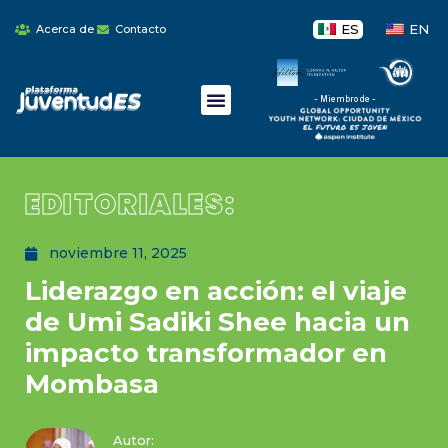
ES
EN
Acerca de
Contacto
- Miembro de -
EDITORIALES:
noviembre 11, 2025
Liderazgo en acción: el viaje
de Umi Sadiki Shee hacia un
impacto transformador en
Mombasa
Autor: