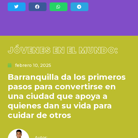
JÓVENES EN EL MUNDO:
febrero 10, 2025
Barranquilla da los primeros
pasos para convertirse en
una ciudad que apoya a
quienes dan su vida para
cuidar de otros
Autor: