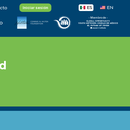
ES
EN
cto
Iniciar sesión
- Miembro de -
o
ad