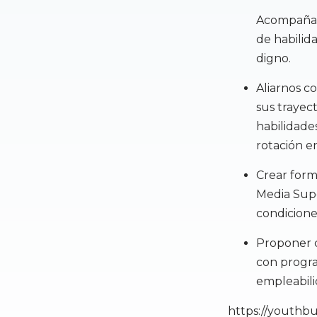
Acompañar,
de habilid
digno.
Aliarnos c
sus trayect
habilidade
rotación en
Crear form
Media Supe
condicione
Proponer c
con progra
empleabili
https://youthb