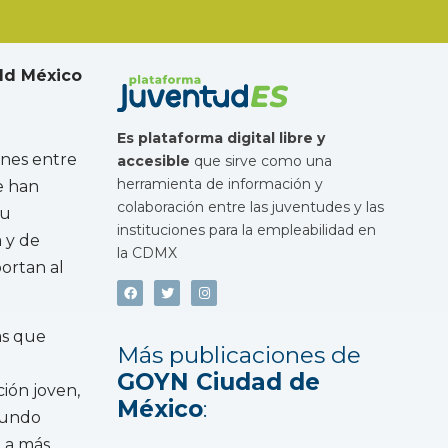
ld México
Es plataforma digital libre y
enes entre
accesible
que sirve como una
herramienta de información y
ue han
colaboración entre las juventudes y las
su
instituciones para la empleabilidad en
a y de
la CDMX
portan al
as que
Más publicaciones de
GOYN Ciudad de
ión joven,
México
:
mundo
n a más