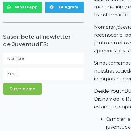
marginación y ex
WhatsApp
Telegram
transformación.
Nombrar
jóven
reconocer el po
Suscríbete al newletter
junto con ellos
de JuventudES:
aprendizaje y l
Si nos tomamos
nuestras socie
incorporando en
Suscribirme
Desde YouthBuil
Digno y de la R
estamos compro
Cambiar la 
juventude