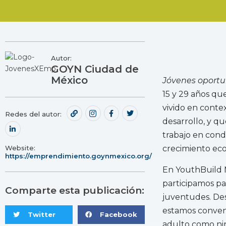
Autor:
GOYN Ciudad de
México
Jóvenes oport
15 y 29 años que
vivido en conte
Redes del autor:
desarrollo, y qu
trabajo en condi
Website:
crecimiento eco
https://emprendimiento.goynmexico.org/
En YouthBuild M
participamos par
Comparte esta publicación:
juventudes. De
estamos conven
Twitter
Facebook
adulto como nin