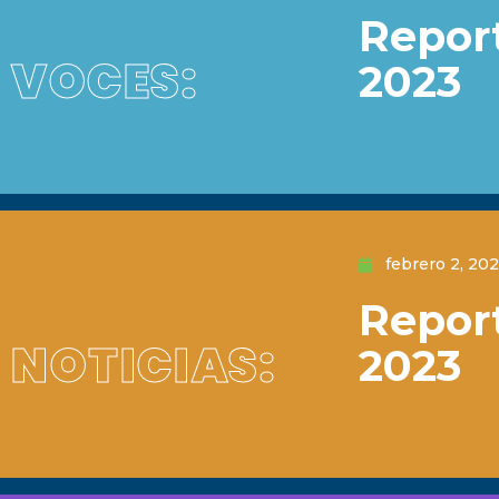
Repor
VOCES:
2023
febrero 2, 20
Repor
NOTICIAS:
2023