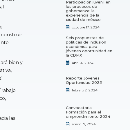
Participación juvenil en
los procesos de
al
gobernanza: la
experiencia de la
ciudad de méxico
de
octubre 17, 2024
 construir
Seis propuestas de
políticas de inclusión
ante
económica para
jóvenes oportunidad en
la CDMX
tará bien y
abril 4, 2024
tiva,
d
.
Reporte Jóvenes
Oportunidad 2023
Trabajo
febrero 2, 2024
co,
Convocatoria
Formación para el
emprendimiento 2024
cia las
enero 17, 2024