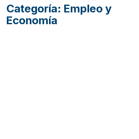
Categoría:
Empleo y
Economía
¿Deseas unirte a la comunidad de JuventudES?
Envíanos un correo a
info@juventudes.mx
para
formar parte
Enviar mensaje