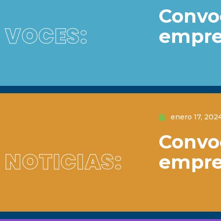
Convoc
VOCES:
empre
enero 17, 202
Convoc
NOTICIAS:
empre