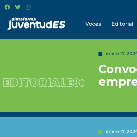
Voces
Editorial
enero 17, 202
Convoc
empre
EDITORIALES:
enero 17, 202