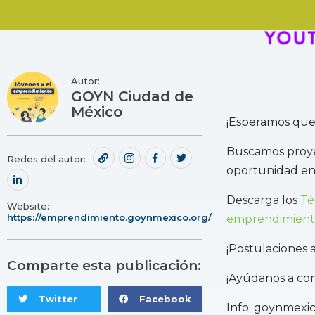
Autor:
GOYN Ciudad de
México
¡Esperamos que 
Buscamos proye
Redes del autor:
oportunidad en 
Descarga los
Te
Website:
https://emprendimiento.goynmexico.org/
emprendimiento
¡Postulaciones a
Comparte esta publicación:
¡Ayúdanos a com
Twitter
Facebook
Info: goynmexi