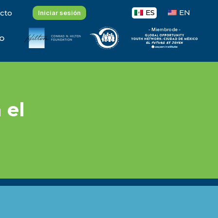
ES
EN
cto
Iniciar sesión
- Miembro de -
o
 el