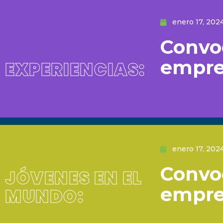
enero 17, 202
Convoc
empre
EXPERIENCIAS:
enero 17, 202
Convoc
JÓVENES EN EL
empre
MUNDO: