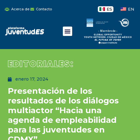
ES
EN
Acerca de
Contacto
- Miembro de -
EDITORIALES:
enero 17, 2024
Presentación de los
resultados de los diálogos
multiactor “Hacia una
agenda de empleabilidad
para las juventudes en
CDMX”