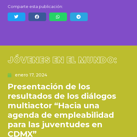
Comparte esta publicación:
JÓVENES EN EL MUNDO:
enero 17, 2024
Presentación de los
resultados de los diálogos
multiactor “Hacia una
agenda de empleabilidad
para las juventudes en
CDMX”