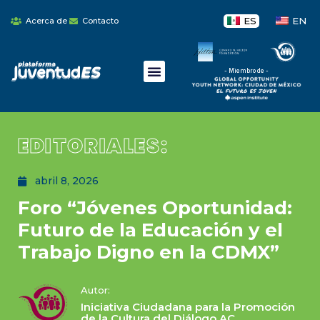
ES
EN
Acerca de
Contacto
- Miembro de -
EDITORIALES:
abril 8, 2026
Foro “Jóvenes Oportunidad:
Futuro de la Educación y el
Trabajo Digno en la CDMX”
Autor:
Iniciativa Ciudadana para la Promoción
de la Cultura del Diálogo AC