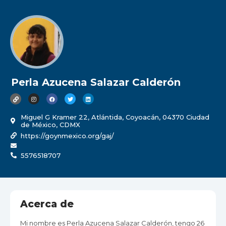
Perla Azucena Salazar Calderón
Miguel G Kramer 22, Atlántida, Coyoacán, 04370 Ciudad
de México, CDMX
https://goynmexico.org/gaj/
5576518707
Acerca de
Mi nombre es Perla Azucena Salazar Calderón, tengo 26