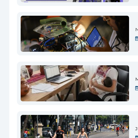
N
M
J