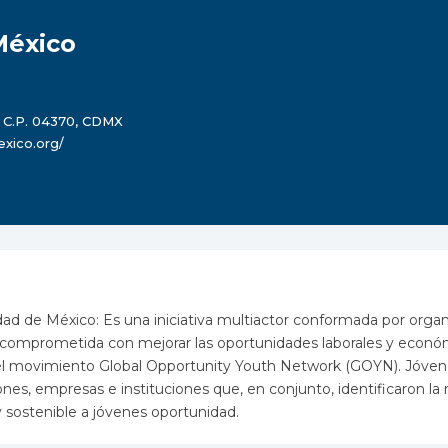
México
, C.P. 04370, CDMX
xico.org/
d de México: Es una iniciativa multiactor conformada por organ
es, comprometida con mejorar las oportunidades laborales y económ
del movimiento Global Opportunity Youth Network (GOYN). Jóve
ones, empresas e instituciones que, en conjunto, identificaron la
 sostenible a jóvenes oportunidad.