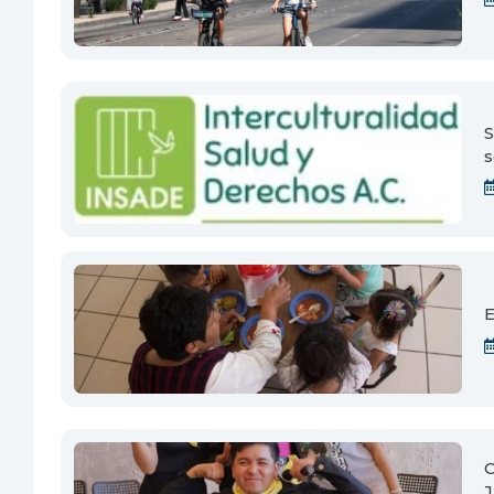
S
s
E
C
J