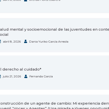
alud mental y socioemocional de las juventudes en conte
ocial
abril 8, 2026
Dania Yuriko García Arreola
l derecho al cuidado*
julio 21, 2026
Fernanda García
onstrucción de un agente de cambio: Mi experiencia dent
uvenil “Voces y Agentes” (Una mirada a jóvenes oportunid