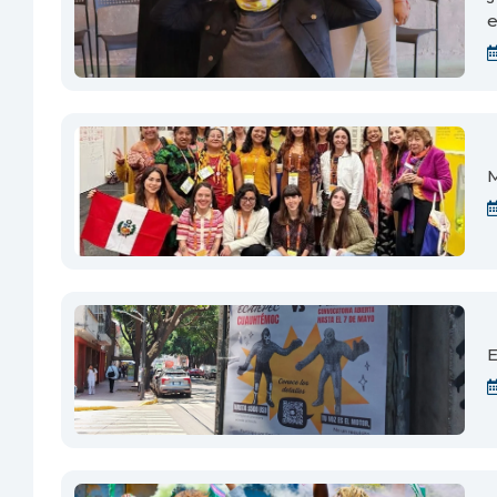
e
M
E