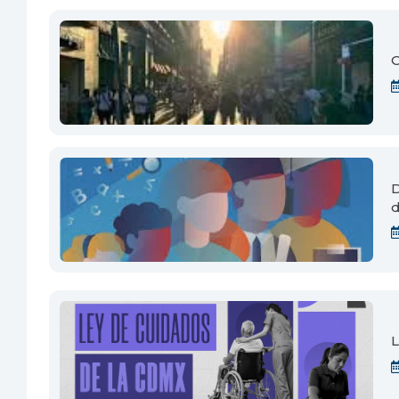
D
d
L