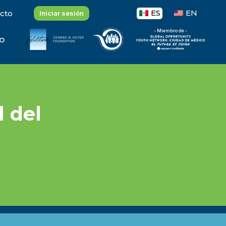
ES
EN
cto
Iniciar sesión
- Miembro de -
o
 del