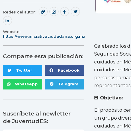
Redes del autor:
Website:
https://www.iniciativaciudadana.org.mx
Celebrado los d
Seguridad Socia
Comparte esta publicación:
cuidados en Méx
cuidados en Méx
Twitter
Facebook
personas tomado
WhatsApp
Telegram
representantes d
El Objetivo:
El propósito cen
Suscríbete al newletter
un grupo divers
de JuventudES:
cuidados en Méx