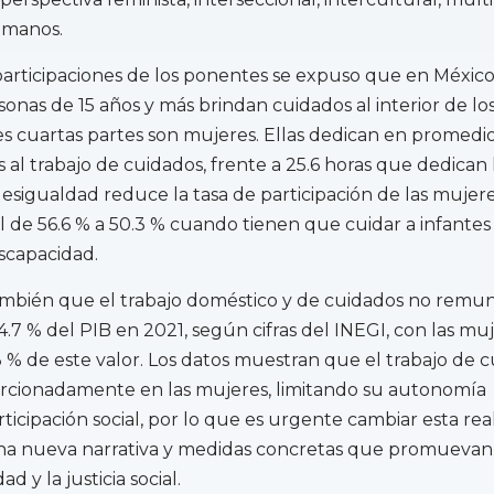
umanos.
 participaciones de los ponentes se expuso que en México
sonas de 15 años y más brindan cuidados al interior de lo
res cuartas partes son mujeres. Ellas dedican en promedio
 al trabajo de cuidados, frente a 25.6 horas que dedican 
esigualdad reduce la tasa de participación de las mujere
 de 56.6 % a 50.3 % cuando tienen que cuidar a infantes
scapacidad.
mbién que el trabajo doméstico y de cuidados no remu
4.7 % del PIB en 2021, según cifras del INEGI, con las mu
 % de este valor. Los datos muestran que el trabajo de 
rcionadamente en las mujeres, limitando su autonomía
icipación social, por lo que es urgente cambiar esta rea
a nueva narrativa y medidas concretas que promuevan 
d y la justicia social.