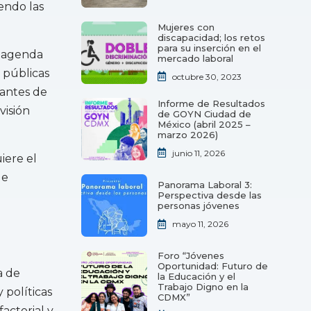
iendo las
Mujeres con
discapacidad; los retos
para su inserción en el
a agenda
mercado laboral
 públicas
octubre 30, 2023
tantes de
Informe de Resultados
visión
de GOYN Ciudad de
México (abril 2025 –
marzo 2026)
junio 11, 2026
iere el
de
Panorama Laboral 3:
Perspectiva desde las
personas jóvenes
mayo 11, 2026
Foro “Jóvenes
Oportunidad: Futuro de
a de
la Educación y el
Trabajo Digno en la
 políticas
CDMX”
factorial y