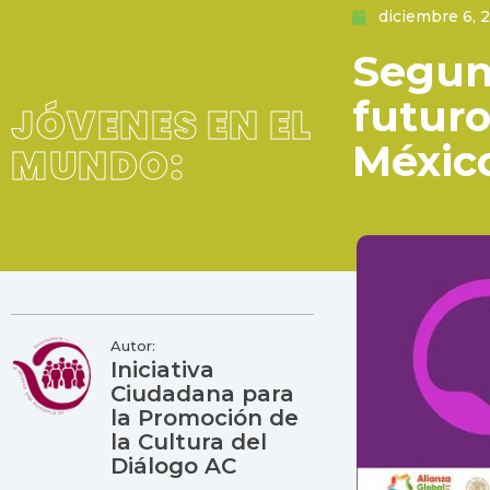
diciembre 6, 
Segun
futuro
JÓVENES EN EL
Méxic
MUNDO:
Autor:
Iniciativa
Ciudadana para
la Promoción de
la Cultura del
Diálogo AC