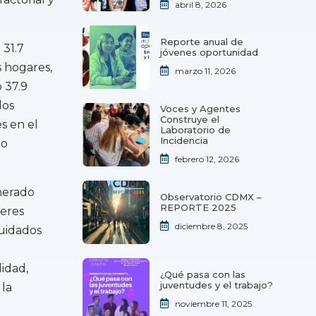
abril 8, 2026
Reporte anual de
 31.7
jóvenes oportunidad
s hogares,
marzo 11, 2026
 37.9
los
Voces y Agentes
Construye el
s en el
Laboratorio de
Incidencia
 o
febrero 12, 2026
nerado
Observatorio CDMX –
REPORTE 2025
jeres
diciembre 8, 2025
cuidados
lidad,
¿Qué pasa con las
juventudes y el trabajo?
la
noviembre 11, 2025