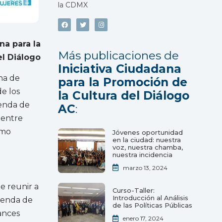
la CDMX
na para la
Más publicaciones de
el Diálogo
Iniciativa Ciudadana
na de
para la Promoción de
e los
la Cultura del Diálogo
genda de
AC
:
 entre
omo
Jóvenes oportunidad
en la ciudad: nuestra
voz, nuestra chamba,
nuestra incidencia
marzo 13, 2024
e reunir a
Curso-Taller:
Introducción al Análisis
agenda de
de las Políticas Públicas
ances
enero 17, 2024