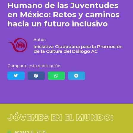
Humano de las Juventudes
en México: Retos y caminos
hacia un futuro inclusivo
Autor:
Iniciativa Ciudadana para la Promoción
de la Cultura del Diálogo AC
Comparte esta publicación:
JÓVENES EN EL MUNDO:
agosto 11, 2025