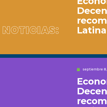
Econo
Decent
recom
NOTICIAS:
Latina
septiembre 8,
Econo
Decent
recom