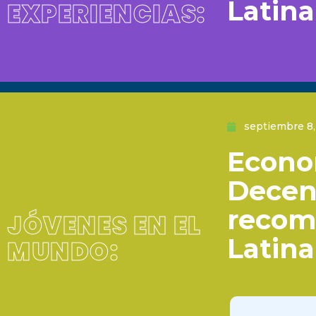
Latina
EXPERIENCIAS:
septiembre 8,
Econo
Decent
recom
JÓVENES EN EL
Latina
MUNDO: