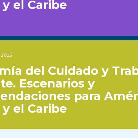
 y el Caribe
 2025
mía del Cuidado y Trab
e. Escenarios y
endaciones para Amér
 y el Caribe