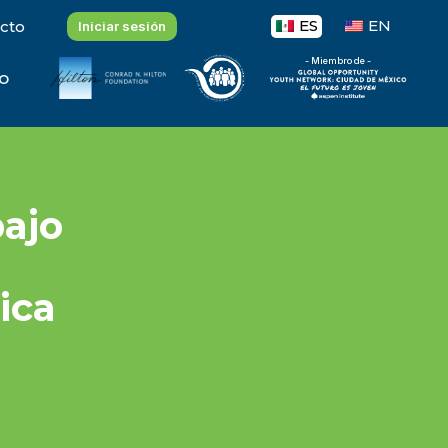
ES
EN
cto
Iniciar sesión
- Miembro de -
o
ajo
ica