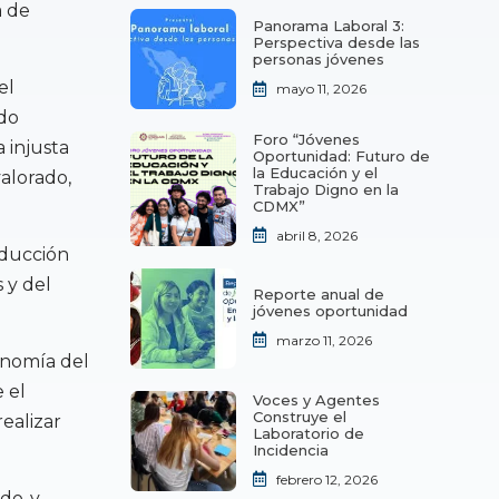
a de
Panorama Laboral 3:
Perspectiva desde las
personas jóvenes
el
mayo 11, 2026
udo
Foro “Jóvenes
a injusta
Oportunidad: Futuro de
la Educación y el
valorado,
Trabajo Digno en la
CDMX”
abril 8, 2026
oducción
s y del
Reporte anual de
jóvenes oportunidad
marzo 11, 2026
onomía del
 el
Voces y Agentes
Construye el
ealizar
Laboratorio de
Incidencia
febrero 12, 2026
ado-y-