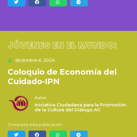
JÓVENES EN EL MUNDO:
diciembre 6, 2024
Coloquio de Economía del
Cuidado-IPN
Autor:
Iniciativa Ciudadana para la Promoción
de la Cultura del Diálogo AC
Comparte esta publicación: