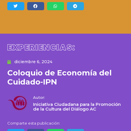
EXPERIENCIAS:
diciembre 6, 2024
Coloquio de Economía del
Cuidado-IPN
Autor:
Iniciativa Ciudadana para la Promoción
de la Cultura del Diálogo AC
Comparte esta publicación: