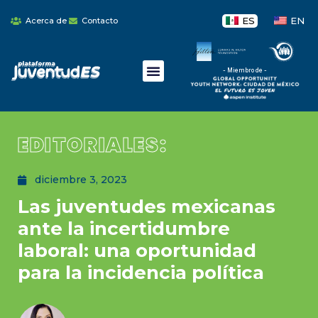
ES
EN
Acerca de
Contacto
- Miembro de -
EDITORIALES:
diciembre 3, 2023
Las juventudes mexicanas
ante la incertidumbre
laboral: una oportunidad
para la incidencia política