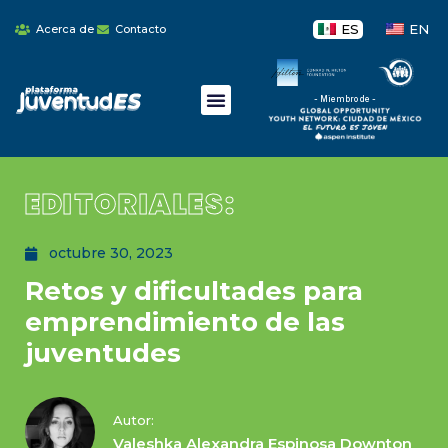
ES
EN
Acerca de
Contacto
- Miembro de -
EDITORIALES:
octubre 30, 2023
Retos y dificultades para
emprendimiento de las
juventudes
Autor:
Valeshka Alexandra Espinosa Downton