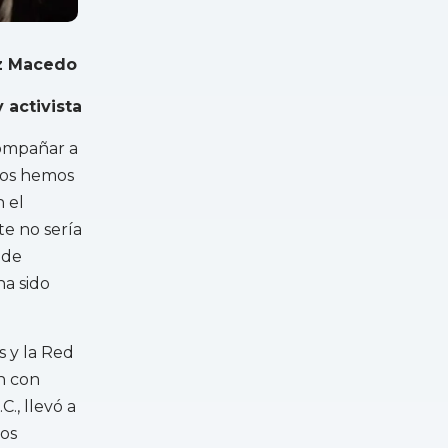
ez Macedo
 activista
compañar a
dos hemos
 el
e no sería
 de
ha sido
s y la Red
n con
., llevó a
los