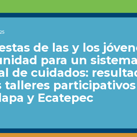
025
stas de las y los jóve
unidad para un sistem
al de cuidados: result
 talleres participativo
lapa y Ecatepec