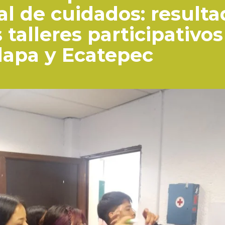
al de cuidados: result
 talleres participativo
lapa y Ecatepec