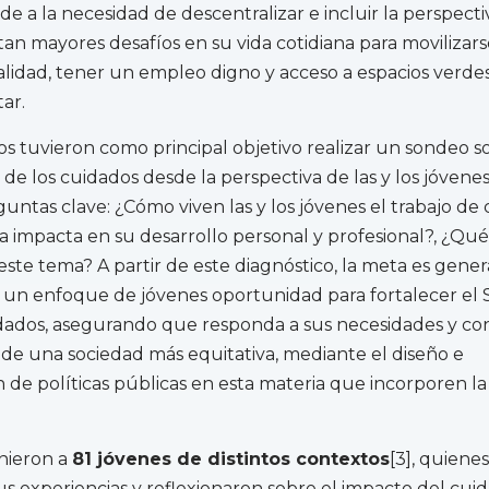
e a la necesidad de descentralizar e incluir la perspecti
an mayores desafíos en su vida cotidiana para movilizarse
lidad, tener un empleo digno y acceso a espacios verde
ar.
s tuvieron como principal objetivo realizar un sondeo s
 de los cuidados desde la perspectiva de las y los jóvenes
ntas clave: ¿Cómo viven las y los jóvenes el trabajo de 
impacta en su desarrollo personal y profesional?, ¿Qué
ste tema? A partir de este diagnóstico, la meta es gener
un enfoque de jóvenes oportunidad para fortalecer el 
dados, asegurando que responda a sus necesidades y co
 de una sociedad más equitativa, mediante el diseño e
de políticas públicas en esta materia que incorporen la 
unieron a
81 jóvenes de distintos contextos
[3], quienes
s experiencias y reflexionaron sobre el impacto del cui