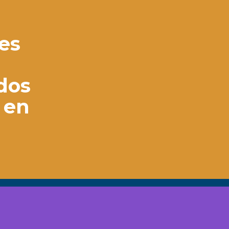
nes
a
ados
s en