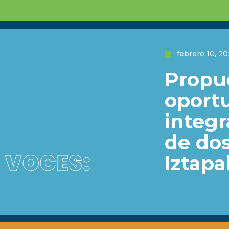
febrero 10, 2
Propue
oport
integr
de dos
VOCES:
Iztapa