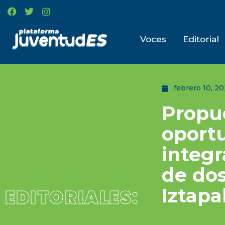
Voces
Editorial
febrero 10, 2
Propue
oport
integr
de dos
Iztapa
EDITORIALES: