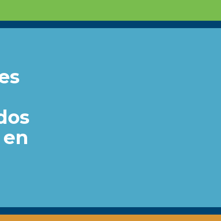
nes
a
ados
s en