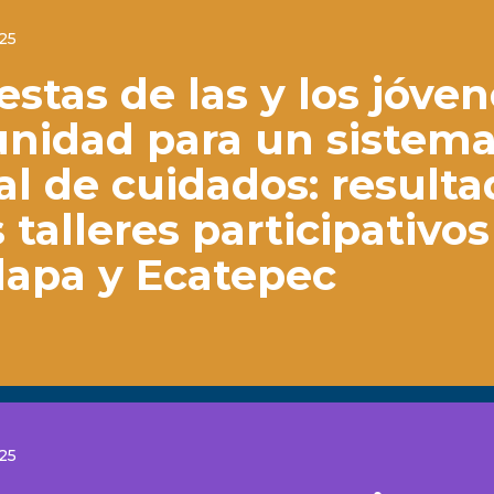
025
stas de las y los jóve
unidad para un sistem
al de cuidados: result
 talleres participativo
lapa y Ecatepec
025