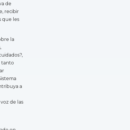
va de
, recibir
s que les
obre la
,
cuidados?,
 tanto
ar
Sistema
ntribuya a
voz de las
dado en