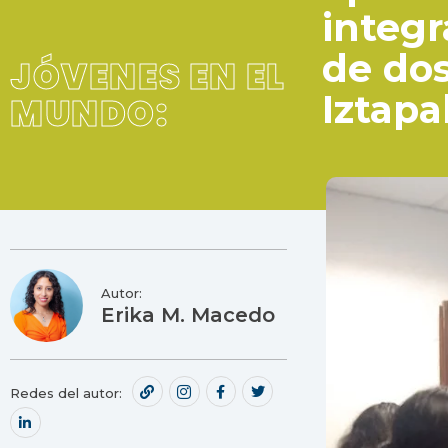
integr
de dos
JÓVENES EN EL
Iztapa
MUNDO:
Autor:
Erika M. Macedo
Redes del autor: