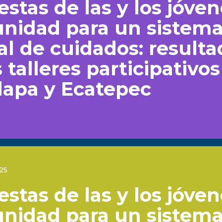
stas de las y los jóve
unidad para un sistem
al de cuidados: result
 talleres participativo
lapa y Ecatepec
025
stas de las y los jóve
unidad para un sistem