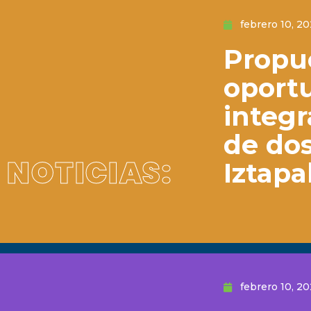
febrero 10, 2
Propue
oport
integr
de dos
NOTICIAS:
Iztapa
febrero 10, 2