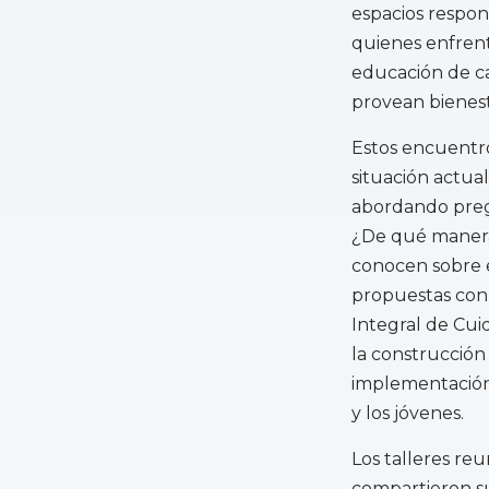
espacios respond
quienes enfrent
educación de ca
provean bienest
Estos encuentro
situación actual
abordando pregu
¿De qué manera 
conocen sobre e
propuestas con 
Integral de Cui
la construcción
implementación 
y los jóvenes.
Los talleres re
compartieron su