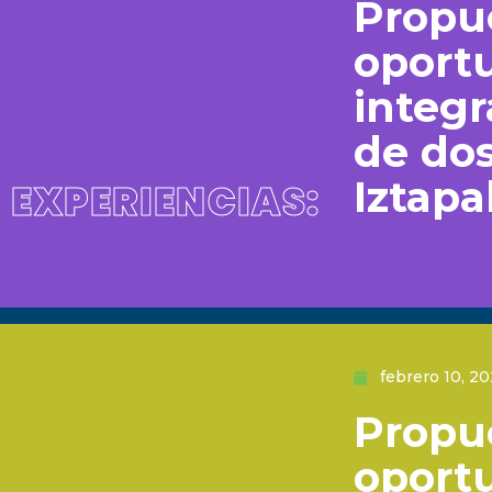
Propue
oport
integr
de dos
Iztapa
EXPERIENCIAS:
febrero 10, 2
Propue
oport