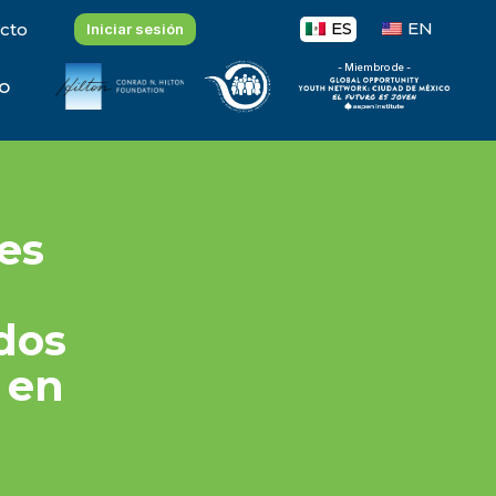
ES
EN
cto
Iniciar sesión
- Miembro de -
o
nes
a
ados
s en