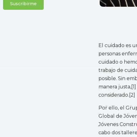
Suscribirme
El cuidado es u
personas enfer
cuidado o hemos
trabajo de cuid
posible. Sin emb
manera justa,[1]
considerado.[2]
Por ello, el Gr
Global de Jóve
Jóvenes Constru
cabo dos taller