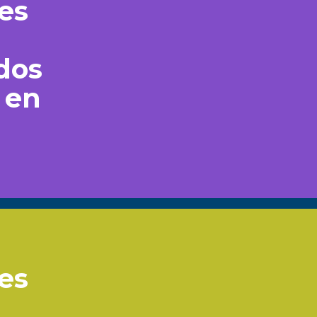
nes
a
ados
s en
nes
a