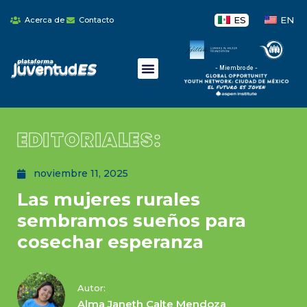
ES
EN
Acerca de
Contacto
- Miembro de -
EDITORIALES:
noviembre 11, 2025
Las mujeres rurales
sembramos sueños para
cosechar esperanza
Autor:
Alma Janeth Calte Mendoza