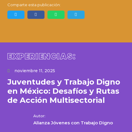
Comparte esta publicación:
EXPERIENCIAS:
noviembre 11, 2025
Juventudes y Trabajo Digno
en México: Desafíos y Rutas
de Acción Multisectorial
Autor:
Alianza Jóvenes con Trabajo Digno