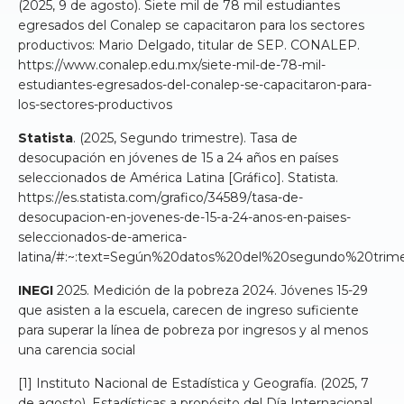
(2025, 9 de agosto). Siete mil de 78 mil estudiantes
egresados del Conalep se capacitaron para los sectores
productivos: Mario Delgado, titular de SEP. CONALEP.
https://www.conalep.edu.mx/siete-mil-de-78-mil-
estudiantes-egresados-del-conalep-se-capacitaron-para-
los-sectores-productivos
Statista
. (2025, Segundo trimestre). Tasa de
desocupación en jóvenes de 15 a 24 años en países
seleccionados de América Latina [Gráfico]. Statista.
https://es.statista.com/grafico/34589/tasa-de-
desocupacion-en-jovenes-de-15-a-24-anos-en-paises-
seleccionados-de-america-
latina/#:~:text=Según%20datos%20del%20segundo%20tri
INEGI
2025. Medición de la pobreza 2024. Jóvenes 15-29
que asisten a la escuela, carecen de ingreso suficiente
para superar la línea de pobreza por ingresos y al menos
una carencia social
[1] Instituto Nacional de Estadística y Geografía. (2025, 7
de agosto). Estadísticas a propósito del Día Internacional