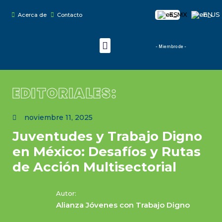
Jóvenes en el mundo
ES
EN
Acerca de
Contacto
- Miembro de -
Jóvenes en el mundo
EDITORIALES:
noviembre 11, 2025
Juventudes y Trabajo Digno
en México: Desafíos y Rutas
de Acción Multisectorial
Autor:
Alianza Jóvenes con Trabajo Digno