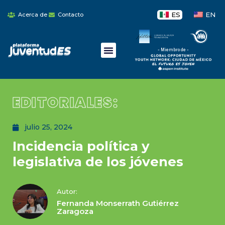
ES
EN
Acerca de
Contacto
- Miembro de -
EDITORIALES:
julio 25, 2024
Incidencia política y
legislativa de los jóvenes
Autor:
Fernanda Monserrath Gutiérrez
Zaragoza