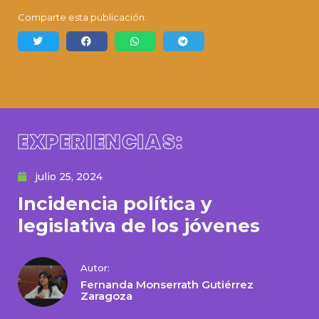
Comparte esta publicación:
EXPERIENCIAS:
julio 25, 2024
Incidencia política y
legislativa de los jóvenes
Autor:
Fernanda Monserrath Gutiérrez
Zaragoza