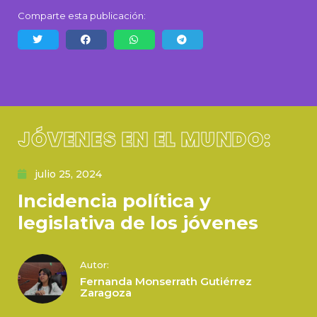
Comparte esta publicación:
JÓVENES EN EL MUNDO:
julio 25, 2024
Incidencia política y
legislativa de los jóvenes
Autor:
Fernanda Monserrath Gutiérrez
Zaragoza