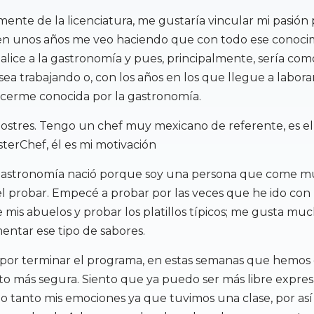
nte de la licenciatura, me gustaría vincular mi pasión 
en unos años me veo haciendo que con todo ese conoci
nalice a la gastronomía y pues, principalmente, sería co
sea trabajando o, con los años en los que llegue a labora
acerme conocida por la gastronomía.
ostres. Tengo un chef muy mexicano de referente, es el
terChef, él es mi motivación
 gastronomía nació porque soy una persona que come 
l probar. Empecé a probar por las veces que he ido con 
 mis abuelos y probar los platillos típicos; me gusta muc
entar ese tipo de sabores.
 por terminar el programa, en estas semanas que hemos
to más segura. Siento que ya puedo ser más libre expr
 tanto mis emociones ya que tuvimos una clase, por así 