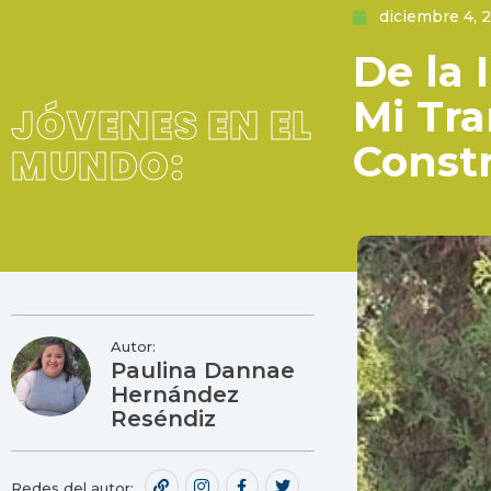
diciembre 4, 
De la 
Mi Tr
JÓVENES EN EL
Const
MUNDO:
Autor:
Paulina Dannae
Hernández
Reséndiz
Redes del autor: