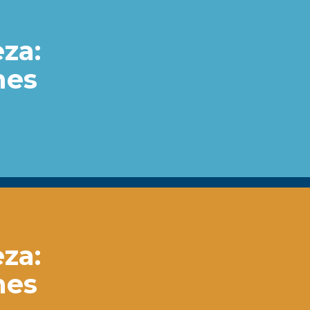
eza:
nes
eza:
nes