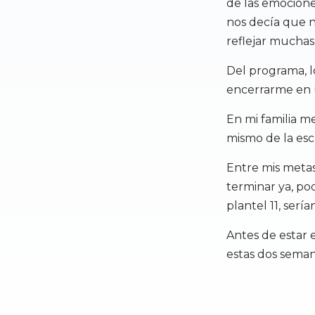
de las emocione
nos decía que n
reflejar muchas 
Del programa, 
encerrarme en u
En mi familia m
mismo de la es
Entre mis metas
terminar ya, pod
plantel 11, ser
Antes de estar 
estas dos seman