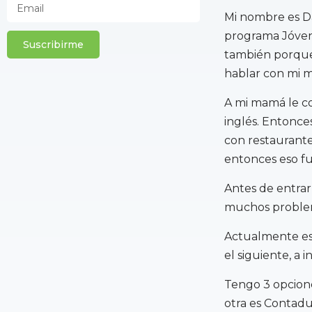
Mi nombre es D
programa Jóvene
Suscribirme
también porque 
hablar con mi m
A mi mamá le co
inglés. Entonce
con restaurante
entonces eso fu
Antes de entrar
muchos problem
Actualmente est
el siguiente, a i
Tengo 3 opcione
otra es Contadu