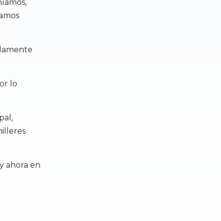
níamos,
íamos
olamente
or lo
pal,
illeres
 y ahora en