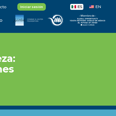
ES
EN
cto
Iniciar sesión
- Miembro de -
o
eza:
nes