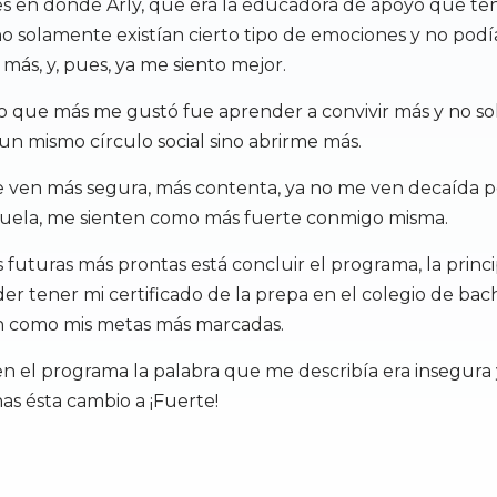
s en donde Arly, que era la educadora de apoyo que te
o solamente existían cierto tipo de emociones y no pod
más, y, pues, ya me siento mejor.
lo que más me gustó fue aprender a convivir más y no s
n mismo círculo social sino abrirme más.
e ven más segura, más contenta, ya no me ven decaída p
cuela, me sienten como más fuerte conmigo misma.
 futuras más prontas está concluir el programa, la princi
er tener mi certificado de la prepa en el colegio de bach
ían como mis metas más marcadas.
en el programa la palabra que me describía era insegura
as ésta cambio a ¡Fuerte!