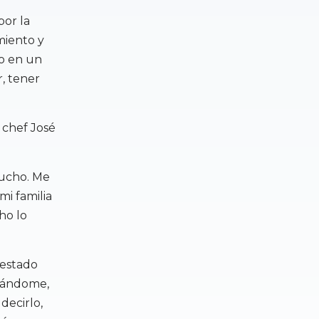
por la
miento y
mo en un
r, tener
 chef José
mucho. Me
mi familia
ho lo
 estado
esándome,
decirlo,