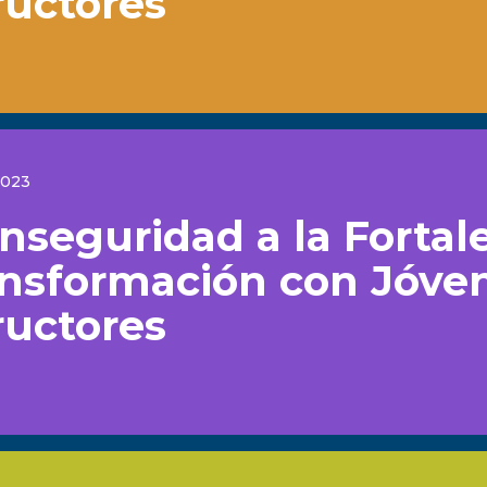
ructores
2023
Inseguridad a la Fortal
ansformación con Jóve
ructores