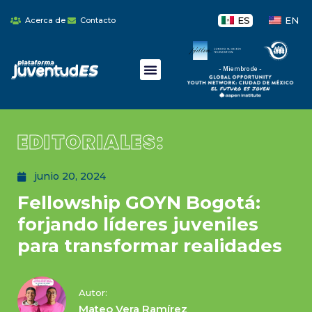
ES
EN
Acerca de
Contacto
- Miembro de -
EDITORIALES:
junio 20, 2024
Fellowship GOYN Bogotá:
forjando líderes juveniles
para transformar realidades
Autor:
Mateo Vera Ramírez