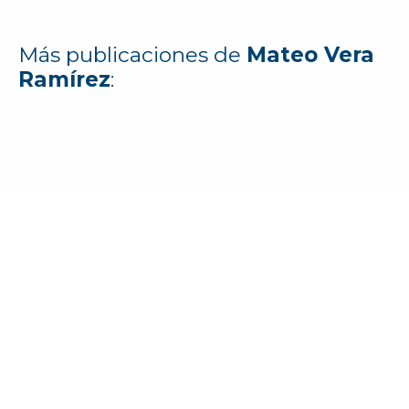
Más publicaciones de
Mateo Vera
Ramírez
:
¿Deseas unirte a la comunidad de JuventudES?