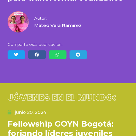
Autor:
Mateo Vera Ramírez
Comparte esta publicación:
JÓVENES EN EL MUNDO:
junio 20, 2024
Fellowship GOYN Bogotá:
forjando líderes juveniles