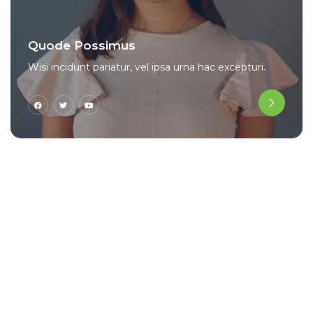
Quode Possimus
Wisi incidunt pariatur, vel ipsa urna hac excepturi.