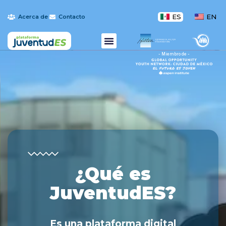
ES
EN
Acerca de
Contacto
- Miembro de -
¿Qué es
JuventudES?
Es una plataforma digital