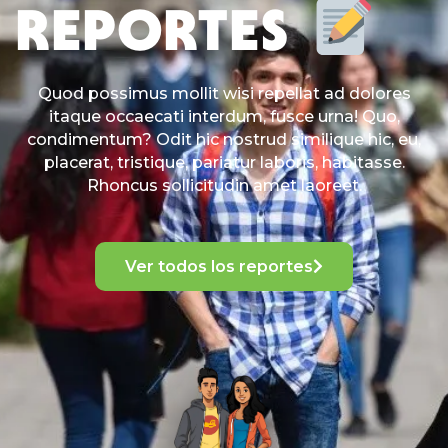
REPORTES
Quod possimus mollit wisi repellat ad dolores
itaque occaecati interdum, fusce urna! Quo,
condimentum? Odit hic nostrud similique hic, eu,
placerat, tristique, pariatur laboris, habitasse.
Rhoncus sollicitudin amet laoreet.
Ver todos los reportes