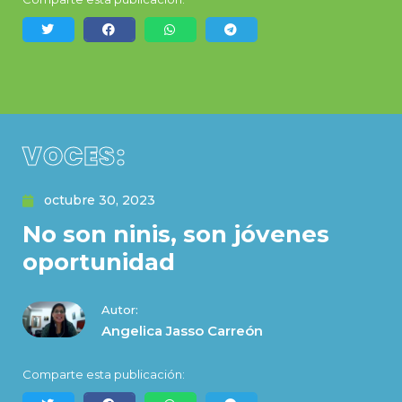
VOCES:
octubre 30, 2023
No son ninis, son jóvenes
oportunidad
Autor:
Angelica Jasso Carreón
Comparte esta publicación: