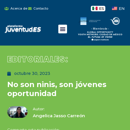
ES
EN
Acerca de
Contacto
- Miembro de -
EDITORIALES:
octubre 30, 2023
No son ninis, son jóvenes
oportunidad
Autor:
Angelica Jasso Carreón
Comparte esta publicación: