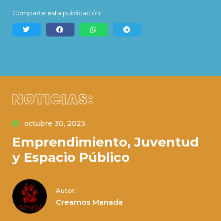
Comparte esta publicación:
NOTICIAS:
octubre 30, 2023
Emprendimiento, Juventud
y Espacio Público
Autor:
Creamos Manada