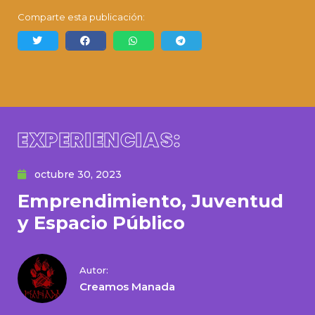
Comparte esta publicación:
EXPERIENCIAS:
octubre 30, 2023
Emprendimiento, Juventud
y Espacio Público
Autor:
Creamos Manada