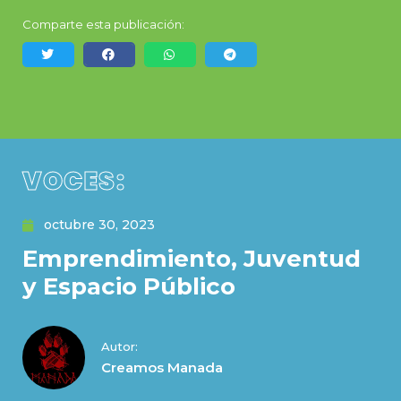
Comparte esta publicación:
VOCES:
octubre 30, 2023
Emprendimiento, Juventud
y Espacio Público
Autor:
Creamos Manada