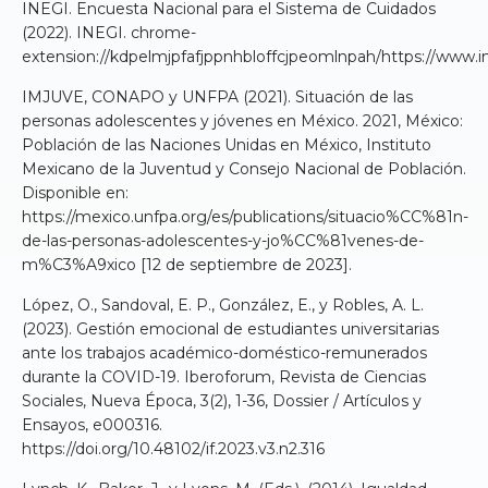
INEGI. Encuesta Nacional para el Sistema de Cuidados
(2022). INEGI. chrome-
extension://kdpelmjpfafjppnhbloffcjpeomlnpah/https://www.
IMJUVE, CONAPO y UNFPA (2021). Situación de las
personas adolescentes y jóvenes en México. 2021, México:
Población de las Naciones Unidas en México, Instituto
Mexicano de la Juventud y Consejo Nacional de Población.
Disponible en:
https://mexico.unfpa.org/es/publications/situacio%CC%81n-
de-las-personas-adolescentes-y-jo%CC%81venes-de-
m%C3%A9xico [12 de septiembre de 2023].
López, O., Sandoval, E. P., González, E., y Robles, A. L.
(2023). Gestión emocional de estudiantes universitarias
ante los trabajos académico-doméstico-remunerados
durante la COVID-19. Iberoforum, Revista de Ciencias
Sociales, Nueva Época, 3(2), 1-36, Dossier / Artículos y
Ensayos, e000316.
https://doi.org/10.48102/if.2023.v3.n2.316