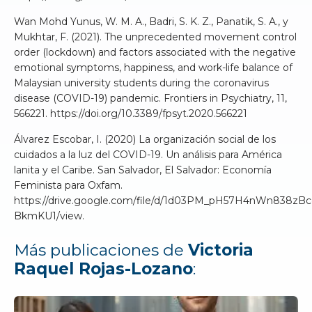
Wan Mohd Yunus, W. M. A., Badri, S. K. Z., Panatik, S. A., y
Mukhtar, F. (2021). The unprecedented movement control
order (lockdown) and factors associated with the negative
emotional symptoms, happiness, and work-life balance of
Malaysian university students during the coronavirus
disease (COVID-19) pandemic. Frontiers in Psychiatry, 11,
566221. https://doi.org/10.3389/fpsyt.2020.566221
Álvarez Escobar, I. (2020) La organización social de los
cuidados a la luz del COVID-19. Un análisis para América
lanita y el Caribe. San Salvador, El Salvador: Economía
Feminista para Oxfam.
https://drive.google.com/file/d/1d03PM_pH57H4nWn838zB
BkmKU1/view.
Más publicaciones de
Victoria
Raquel Rojas-Lozano
: