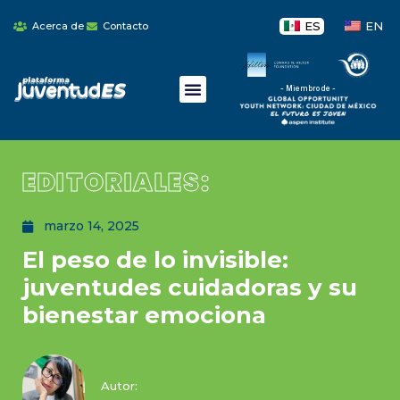
ES
EN
Acerca de
Contacto
- Miembro de -
EDITORIALES:
marzo 14, 2025
El peso de lo invisible:
juventudes cuidadoras y su
bienestar emociona
Autor: