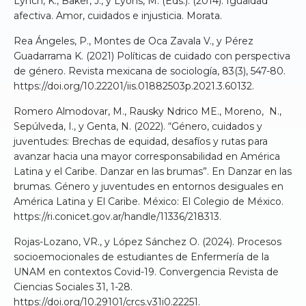
Lynch, K., Baker, J., y Lyons, M. (Eds.). (2014). Igualdad
afectiva. Amor, cuidados e injusticia. Morata.
Rea Ángeles, P., Montes de Oca Zavala V., y Pérez
Guadarrama K. (2021) Políticas de cuidado con perspectiva
de género. Revista mexicana de sociología, 83(3), 547-80.
https://doi.org/10.22201/iis.01882503p.2021.3.60132.
Romero Almodovar, M., Rausky Ndrico ME., Moreno, N.,
Sepúlveda, I., y Genta, N. (2022). “Género, cuidados y
juventudes: Brechas de equidad, desafíos y rutas para
avanzar hacia una mayor corresponsabilidad en América
Latina y el Caribe. Danzar en las brumas”. En Danzar en las
brumas. Género y juventudes en entornos desiguales en
América Latina y El Caribe. México: El Colegio de México.
https://ri.conicet.gov.ar/handle/11336/218313.
Rojas-Lozano, VR., y López Sánchez O. (2024). Procesos
socioemocionales de estudiantes de Enfermería de la
UNAM en contextos Covid-19. Convergencia Revista de
Ciencias Sociales 31, 1-28.
https://doi.org/10.29101/crcs.v31i0.22251.