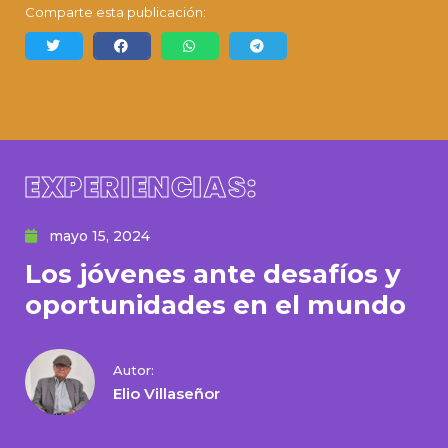
Comparte esta publicación:
EXPERIENCIAS:
mayo 15, 2024
Los jóvenes ante desafíos y
oportunidades en el mundo
Autor:
Elio Villaseñor