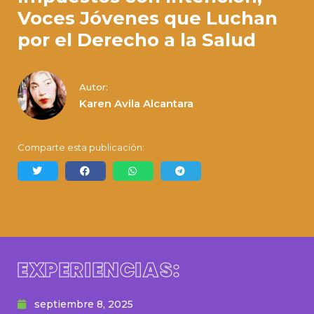
Voces Jóvenes que Luchan
por el Derecho a la Salud
Autor:
Karen Avila Alcantara
Comparte esta publicación:
EXPERIENCIAS:
septiembre 8, 2025