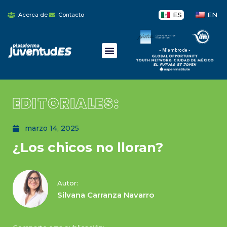
ES
EN
Acerca de
Contacto
- Miembro de -
EDITORIALES:
marzo 14, 2025
¿Los chicos no lloran?
Autor:
Silvana Carranza Navarro