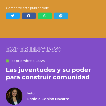
Comparte esta publicación:
EXPERIENCIAS:
septiembre 5, 2024
Las juventudes y su poder
para construir comunidad
Autor:
Daniela Cobián Navarro