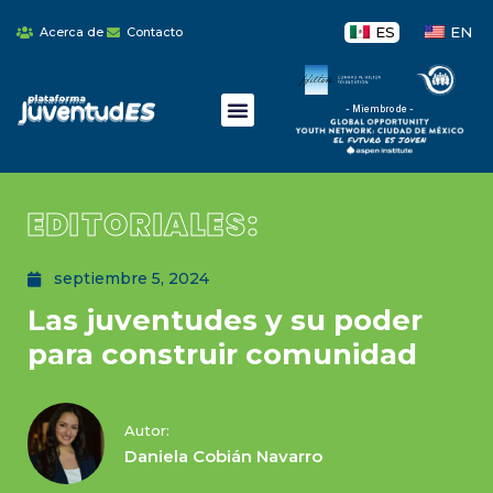
ES
EN
Acerca de
Contacto
- Miembro de -
EDITORIALES:
septiembre 5, 2024
Las juventudes y su poder
para construir comunidad
Autor:
Daniela Cobián Navarro