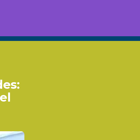
des:
el