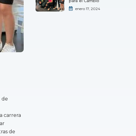
para el Cambio
enero 17, 2024
a de
a carrera
ar
tras de