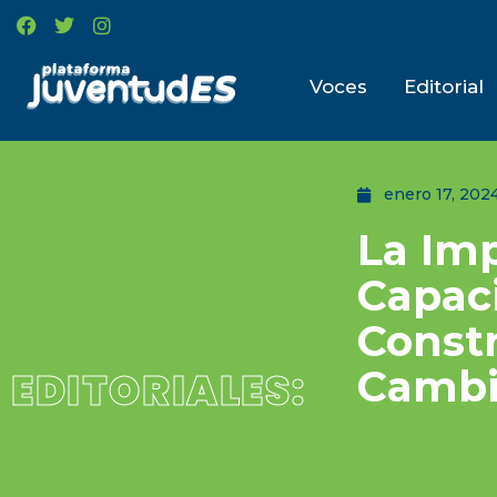
Voces
Editorial
enero 17, 202
La Imp
Capaci
Const
Camb
EDITORIALES: