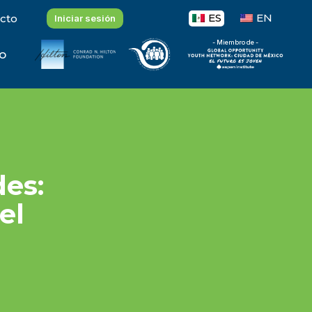
ES
EN
cto
Iniciar sesión
- Miembro de -
o
des:
el