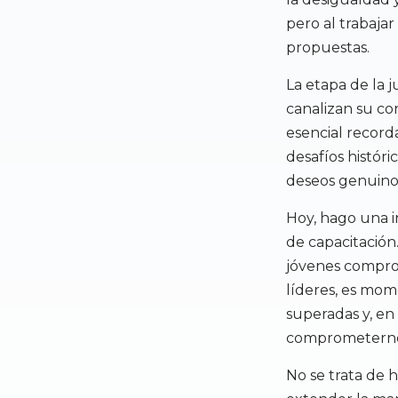
pero al trabaja
propuestas.
La etapa de la j
canalizan su co
esencial record
desafíos históri
deseos genuinos
Hoy, hago una i
de capacitación.
jóvenes comprom
líderes, es mom
superadas y, en
comprometernos
No se trata de h