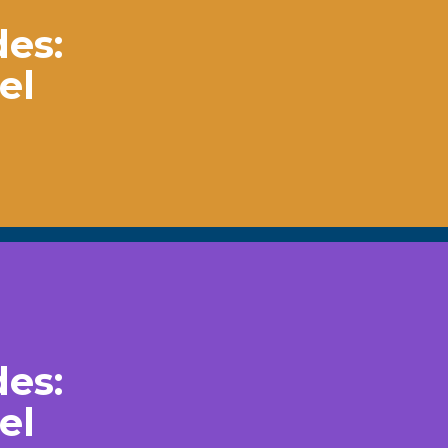
des:
el
des:
el