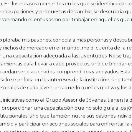
. En los escasos momentos en los que se identificaban e
preocupaciones y propuestas de cambio, se descubría qu
desanimando el entusiasmo por trabajar en aquellos que 
ploraba mis pasiones, conocía a más personas y descub
 nichos de mercado en el mundo, me di cuenta de la re
 una capacitación adecuada a las juventudes. No se trat
ramientas para llevar a cabo proyectos, sino de brindarle
puedan ser escuchados, comprendidos y apoyados. Esta
solo se enfoca en los intereses de la institución, sino ta
rsonales de cada joven, en aquello que los motiva y los d
, iniciativas como el Grupo Asesor de Jóvenes, tienen la d
proporcionar una capacitación que no solo guía a los j
stitucionales, sino que también nutre sus pasiones individ
bio y participar en acciones sociales para enfrentar la v
 los estigmas sociales impuestos a las juventudes no es ta