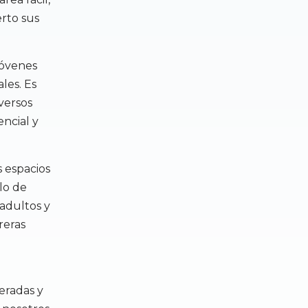
erto sus
jóvenes
les. Es
versos
encial y
s espacios
llo de
adultos y
reras
peradas y