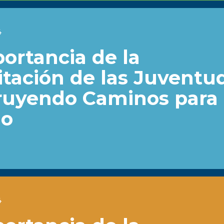
4
ortancia de la
tación de las Juventu
ruyendo Caminos para 
io
4