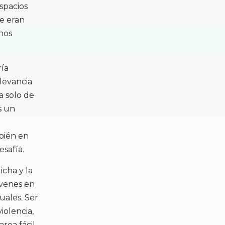
spacios
e eran
nos
ría
levancia
a solo de
s un
mbién en
esafía.
icha y la
óvenes en
uales. Ser
iolencia,
rea fácil,