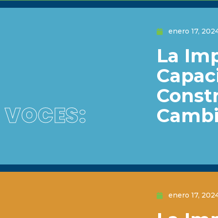
enero 17, 202
La Imp
Capaci
Const
VOCES:
Camb
enero 17, 202