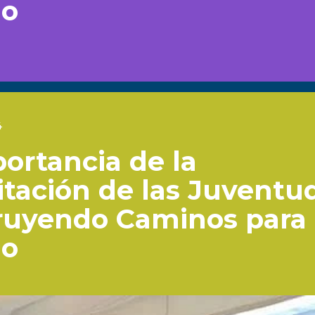
io
4
ortancia de la
tación de las Juventu
ruyendo Caminos para 
io