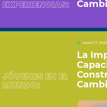
Camb
EXPERIENCIAS:
enero 17, 202
La Imp
Capaci
Const
JÓVENES EN EL
Camb
MUNDO: