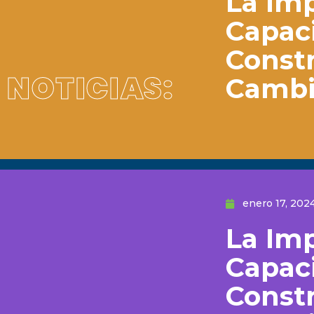
La Imp
Capaci
Const
NOTICIAS:
Camb
enero 17, 202
La Imp
Capaci
Const