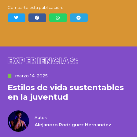
Comparte esta publicación:
EXPERIENCIAS:
marzo 14, 2025
Estilos de vida sustentables
en la juventud
Autor:
Alejandro Rodriguez Hernandez