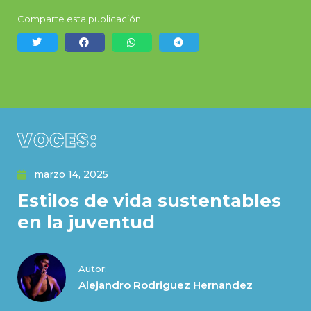
Comparte esta publicación:
VOCES:
marzo 14, 2025
Estilos de vida sustentables
en la juventud
Autor:
Alejandro Rodriguez Hernandez