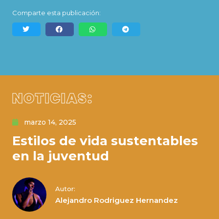
Comparte esta publicación:
NOTICIAS:
marzo 14, 2025
Estilos de vida sustentables
en la juventud
Autor:
Alejandro Rodriguez Hernandez