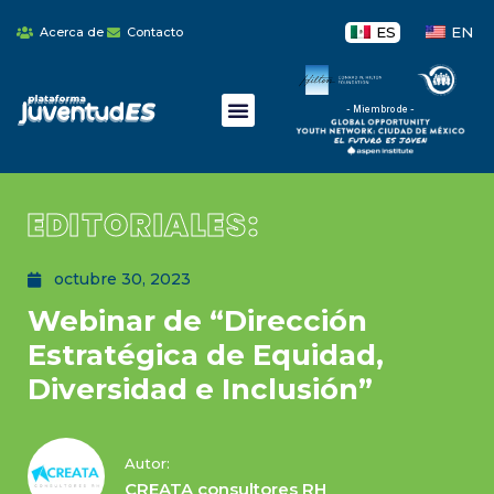
ES
EN
Acerca de
Contacto
- Miembro de -
EDITORIALES:
octubre 30, 2023
Webinar de “Dirección
Estratégica de Equidad,
Diversidad e Inclusión”
Autor:
CREATA consultores RH