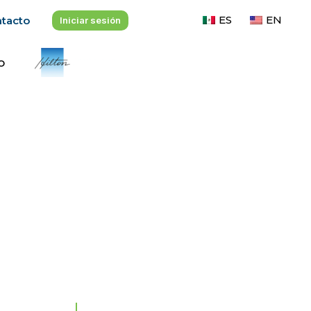
ES
EN
tacto
Iniciar sesión
- Miembro de -
o
a comunidad de JuventudES? Envíanos
ventudes.mx
para formar parte
MENÚ