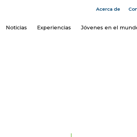
Acerca de
Con
Noticias
Experiencias
Jóvenes en el mund
¿Deseas unirte a l
un correo a
info@ju
Enviar mensaje
MENÚ