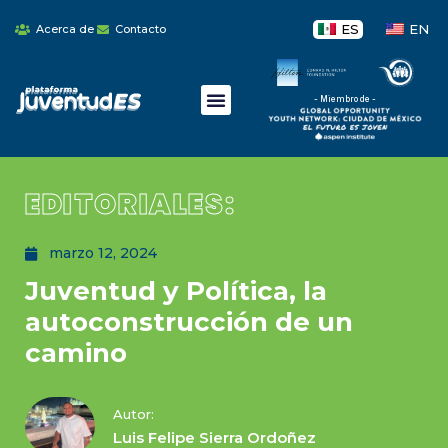
ES
EN
Acerca de
Contacto
- Miembro de -
EDITORIALES:
marzo 12, 2024
Juventud y Política, la
autoconstrucción de un
camino
Autor:
Luis Felipe Sierra Ordoñez