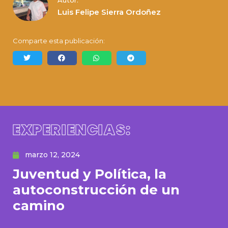
Autor:
Luis Felipe Sierra Ordoñez
Comparte esta publicación:
EXPERIENCIAS:
marzo 12, 2024
Juventud y Política, la
autoconstrucción de un
camino