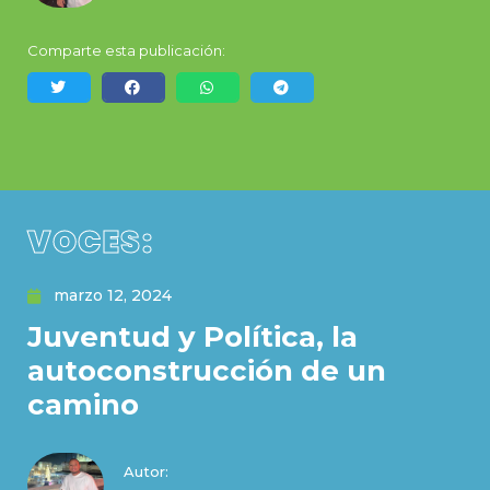
Comparte esta publicación:
VOCES:
marzo 12, 2024
Juventud y Política, la
autoconstrucción de un
camino
Autor: