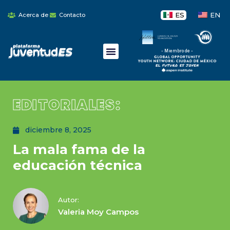
ES
EN
Acerca de
Contacto
- Miembro de -
EDITORIALES:
diciembre 8, 2025
La mala fama de la
educación técnica
Autor:
Valeria Moy Campos