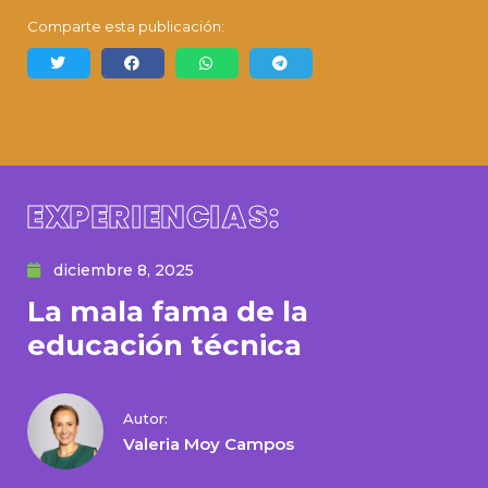
Comparte esta publicación:
EXPERIENCIAS:
diciembre 8, 2025
La mala fama de la
educación técnica
Autor:
Valeria Moy Campos