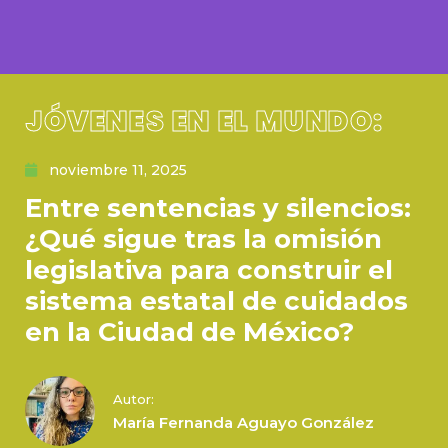
JÓVENES EN EL MUNDO:
noviembre 11, 2025
Entre sentencias y silencios:
¿Qué sigue tras la omisión
legislativa para construir el
sistema estatal de cuidados
en la Ciudad de México?
Autor:
María Fernanda Aguayo González