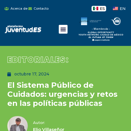
ES
EN
Acerca de
Contacto
- Miembro de -
EDITORIALES:
octubre 17, 2024
El Sistema Público de
Cuidados: urgencias y retos
en las políticas públicas
Autor:
Elio Villaseñor