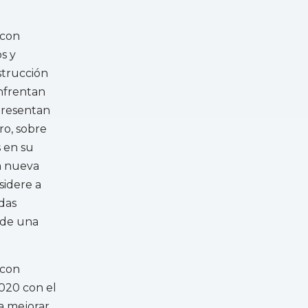
 con
s y
strucción
enfrentan
presentan
ro, sobre
 en su
na nueva
sidere a
das
 de una
 con
020 con el
a mejorar