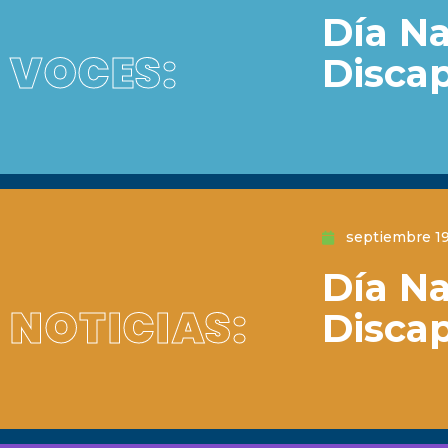
Día Na
VOCES:
Disca
septiembre 19
Día Na
NOTICIAS:
Disca