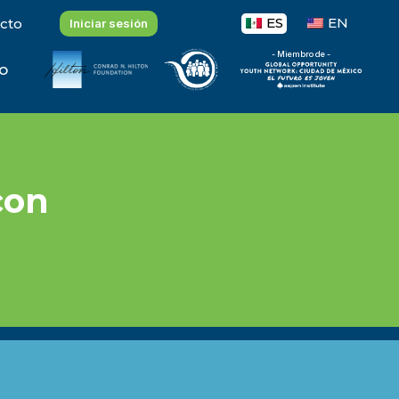
ES
EN
cto
Iniciar sesión
- Miembro de -
o
con