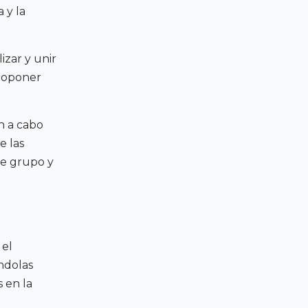
 y la
izar y unir
proponer
n a cabo
e las
se grupo y
 el
ndolas
 en la