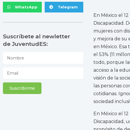
WhatsApp
Telegram
En México el 12
Discapacidad. D
mujeres con dis
Suscríbete al newletter
y mejora de su e
de JuventudES:
en México. Esa 
el 53% (11 millo
todo, porque la
acceso a la edu
visión de la soc
las personas co
Suscribirme
cotidianas. Ign
sociedad inclus
En México el 12
Discapacidad, u
propósito de de