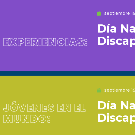
septiembre 19
Día Na
Disca
EXPERIENCIAS:
septiembre 19
Día Na
JÓVENES EN EL
Disca
MUNDO: