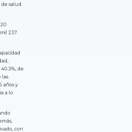
, de salud
020
 mil 237
capacidad
dad,
y 40.3%, de
 las
5 años y
a a lo
tando
demás,
ivado, con