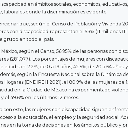
iscapacidad en ámbitos sociales, económicos, educativos
, laborales donde la discriminación es evidente.
ncionar que, según el Censo de Población y Vivienda 2
eres con discapacidad representan el 53% (11 millones 111
e grupo en todo el país.
 México, según el Censo, 56.95% de las personas con dis
eres (281,077). Los porcentajes de mujeres con discapaci
 edad son: 7.2%, de 0 a 19 años; 42.5%, de 20 a 64 años; 
Además, según la Encuesta Nacional sobre la Dinámica de
os Hogares (ENDIREH 2021), el 80.9% de las mujeres de 1
cidad en la Ciudad de México ha experimentado violenci
 y el 49.8% en los últimos 12 meses.
 con esto, las mujeres con discapacidad siguen enfren
acceso a la educación, el empleo y la seguridad social. A
ones en la toma de decisiones en los ámbitos público y pr