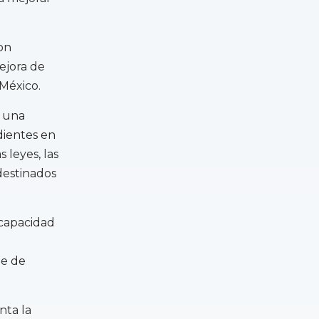
on
ejora de
 México.
n una
dientes en
 leyes, las
destinados
scapacidad
ue de
nta la