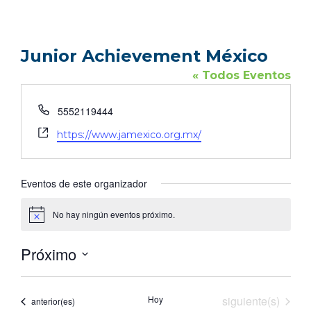
Junior Achievement México
« Todos Eventos
Teléfono
5552119444
Sitio
https://www.jamexico.org.mx/
web
Eventos de este organizador
No hay ningún eventos próximo.
Aviso
Próximo
Seleccionar
fecha.
Eventos
Hoy
siguiente(s)
Eventos
anterior(es)