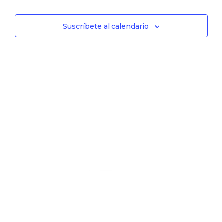
Suscríbete al calendario
¿Deseas unirte a la comunidad de JuventudES?
Envíanos un correo a
info@juventudes.mx
para