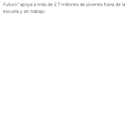
Futuro” apoya a más de 2.7 millones de jóvenes fuera de la
escuela y sin trabajo.
¿Deseas unirte a la comunidad de JuventudES?
Envíanos un correo a
info@juventudes.mx
para
formar parte
Enviar mensaje