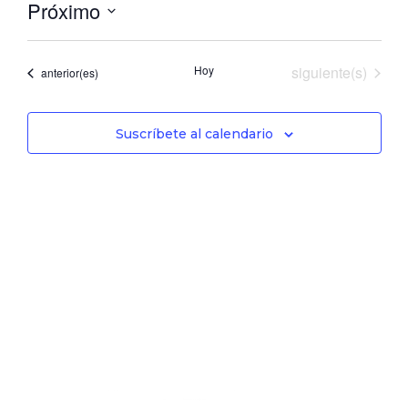
Próximo
Seleccionar
fecha.
Eventos
Hoy
siguiente(s)
Eventos
anterior(es)
Suscríbete al calendario