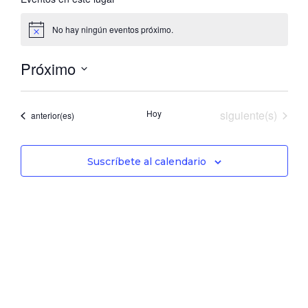
No hay ningún eventos próximo.
Aviso
Próximo
Seleccionar
fecha.
Eventos
Hoy
siguiente(s)
Eventos
anterior(es)
Suscríbete al calendario